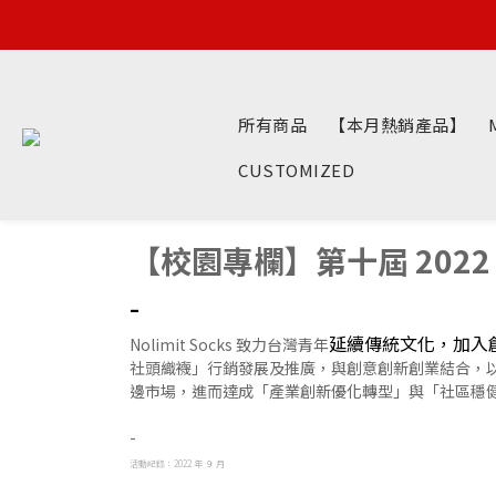
所有商品
【本月熱銷產品】
CUSTOMIZED
【校園專欄】第十屆 2022
-
延續傳統文化，加入
Nolimit Socks 致力台灣青年
社頭織襪」行銷發展及推廣，與創意創新創業結合，
邊市場，進而達成「產業創新優化轉型」與「社區穩
-
活動紀錄：2022 年 ９ 月