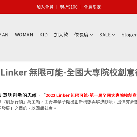
加入會員 │ 全館滿$399 │ 超商免運
加入會員 │ 現折$100 │ 會員限定
加入會員 │ 全館滿$399 │ 超商免運
MAN
WOMAN
KID
加大款
依長度
SALE
bloger
 Linker 無限可能-全國大專院校
創意與創新的思維
，「
2022 Linker 無限可能-第十屆全國大專院校
以『創意行銷』為主軸，由青年學子提出創新構想與解決辦法，提供有夢
健發展」之目的，以回饋社會。