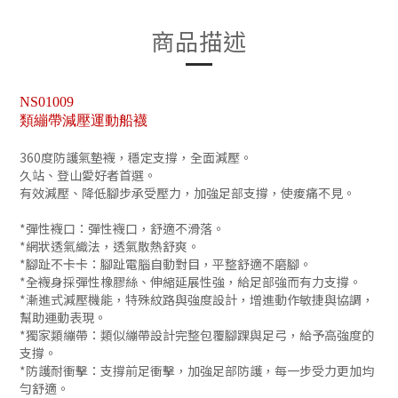
商品描述
NS01009
類繃帶減壓運動船襪
360度防護氣墊襪，穩定支撐，全面減壓。
久站、登山愛好者首選。
有效減壓、降低腳步承受壓力，加強足部支撐，使痠痛不見。
*彈性襪口：彈性襪口，舒適不滑落。
*網狀透氣織法，透氣散熱舒爽。
*腳趾不卡卡：腳趾電腦自動對目，平整舒適不磨腳。
*全襪身採彈性橡膠絲、伸縮延展性強，給足部強而有力支撐。
*漸進式減壓機能，特殊紋路與強度設計，增進動作敏捷與協調，
幫助運動表現。
*獨家類繃帶：類似繃帶設計完整包覆腳踝與足弓，給予高強度的
支撐。
*防護耐衝擊：支撐前足衝擊，加強足部防護，每一步受力更加均
勻舒適。