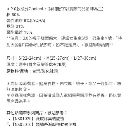
🔹2.0款成分Content：(詳細數字以實際商品吊牌為主)
棉 60%
彈性纖維 6%(LYCRA)
尼龍 21%
聚酯纖維 13%
**注意：2.0的襪子版型偏大，建議女生拿S號，男生拿M號，"特
別大的腳"再參考L號即可，如不確定尺寸，歡迎聊聊詢問**
尺寸：S(22-24cm) 、M(25-27cm)、L(27-30cm)
厚度：
適中(腳尖及腳跟處有加厚)
台灣/彰化社頭
原物料/產地：
＊為保障消費者，貼身衣物、內衣褲、襪子，商品一經拆封，恕
無法退換貨。
＊商品圖樣色澤，因拍攝或個人電腦螢幕顯示稍有差異，仍以實
際商品為準。
其他類繃帶系列商品，歡迎參考：
🔍【NS01020】菱炭除臭機能襪
🔍【NS02010】類繃帶減壓運動短筒襪