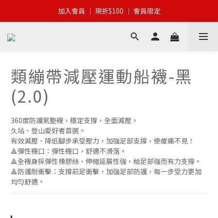
加入會員 │ 全館滿$399 │ 超商免運
加入會員 │ 現折$100 │ 會員限定
加入會員 │ 全館滿$399 │ 超商免運
類繃帶減壓運動船襪-黑
(2.0)
360度防護氣墊襪，穩定支撐，全面減壓。
久站、登山愛好者首選。
有效減壓、降低腳步承受壓力，加強足部支撐，使痠痛不見！
🔺彈性襪口：彈性襪口，舒適不滑落。
🔺全襪身採彈性橡膠絲、伸縮延展性強，給足部強而有力支撐。
🔺防護耐衝擊：支撐前足衝擊，加強足部防護，每一步受力更加
均勻舒適。