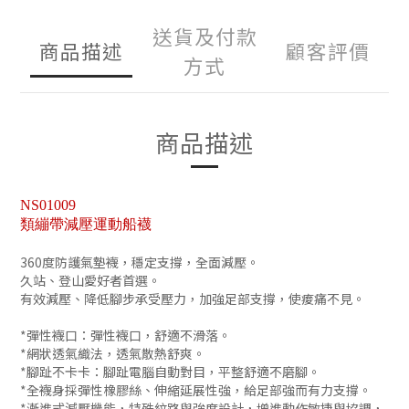
送貨及付款
商品描述
顧客評價
方式
商品描述
NS01009
類繃帶減壓運動船襪
360度防護氣墊襪，穩定支撐，全面減壓。
久站、登山愛好者首選。
有效減壓、降低腳步承受壓力，加強足部支撐，使痠痛不見。
*彈性襪口：彈性襪口，舒適不滑落。
*網狀透氣織法，透氣散熱舒爽。
*腳趾不卡卡：腳趾電腦自動對目，平整舒適不磨腳。
*全襪身採彈性橡膠絲、伸縮延展性強，給足部強而有力支撐。
*漸進式減壓機能，特殊紋路與強度設計，增進動作敏捷與協調，