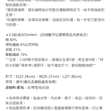
幫助運動表現。
*獨家類繃帶：類似繃帶設計完整包覆腳踝與足弓，給予高強度的
支撐。
*防護耐衝擊：支撐前足衝擊，加強足部防護，每一步受力更加均
勻舒適。
🔹2.0款成分Content：(詳細數字以實際商品吊牌為主)
棉 60%
彈性纖維 6%(LYCRA)
尼龍 21%
聚酯纖維 13%
**注意：2.0的襪子版型偏大，建議女生拿S號，男生拿M號，"特
別大的腳"再參考L號即可，如不確定尺寸，歡迎聊聊詢問**
尺寸：S(22-24cm) 、M(25-27cm)、L(27-30cm)
厚度：
適中(腳尖及腳跟處有加厚)
台灣/彰化社頭
原物料/產地：
＊為保障消費者，貼身衣物、內衣褲、襪子，商品一經拆封，恕
無法退換貨。
＊商品圖樣色澤，因拍攝或個人電腦螢幕顯示稍有差異，仍以實