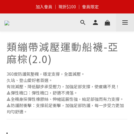
加入會員 │ 全館滿$399 │ 超商免運
加入會員 │ 現折$100 │ 會員限定
加入會員 │ 全館滿$399 │ 超商免運
類繃帶減壓運動船襪-亞
麻棕(2.0)
360度防護氣墊襪，穩定支撐，全面減壓。
久站、登山愛好者首選。
有效減壓、降低腳步承受壓力，加強足部支撐，使痠痛不見！
🔺彈性襪口：彈性襪口，舒適不滑落。
🔺全襪身採彈性橡膠絲、伸縮延展性強，給足部強而有力支撐。
🔺防護耐衝擊：支撐前足衝擊，加強足部防護，每一步受力更加
均勻舒適。