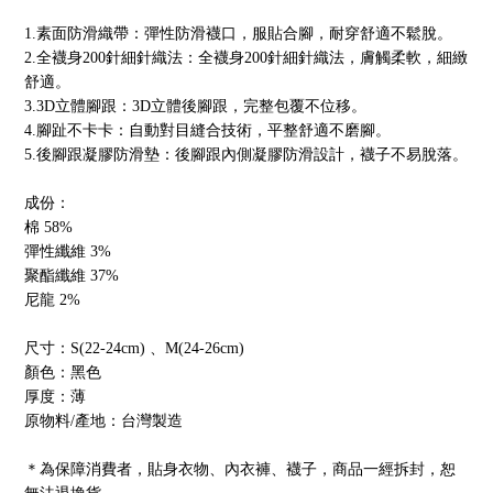
1.素面防滑織帶：彈性防滑襪口，服貼合腳，耐穿舒適不鬆脫。
2.全襪身200針細針織法：全襪身200針細針織法，膚觸柔軟，細緻
舒適。
3.3D立體腳跟：3D立體後腳跟，完整包覆不位移。
4.腳趾不卡卡：自動對目縫合技術，平整舒適不磨腳。
5.後腳跟凝膠防滑墊：後腳跟內側凝膠防滑設計，襪子不易脫落。
成份：
棉 58%
彈性纖維 3%
聚酯纖維 37%
尼龍 2%
尺寸：S(22-24cm) 、M(24-26cm)
顏色：黑色
厚度：薄
原物料/產地：台灣製造
＊為保障消費者，貼身衣物、內衣褲、襪子，商品一經拆封，恕