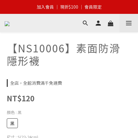
加入會員 │ 全館滿$399 │ 超商免運
加入會員 │ 現折$100 │ 會員限定
加入會員 │ 全館滿$399 │ 超商免運
【NS10006】素面防滑
隱形襪
全店，全館消費滿千免運費
NT$120
顏色
: 黑
黑
尺寸
: S(22-24cm)