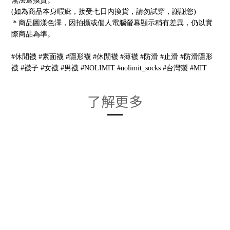
無法退換貨。
(如為商品本身暇疵，接受七日內換貨，請勿試穿，謝謝您)
＊商品圖漾色澤，因拍攝或個人電腦螢幕顯示稍有差異，仍以實
際商品為準。
#休閒襪 #素面襪 #隱形襪 #休閒襪 #薄襪 #防滑 #止滑 #防滑隱形
襪 #襪子 #女襪 #男襪 #NOLIMIT #nolimit_socks #台灣製 #MIT
了解更多