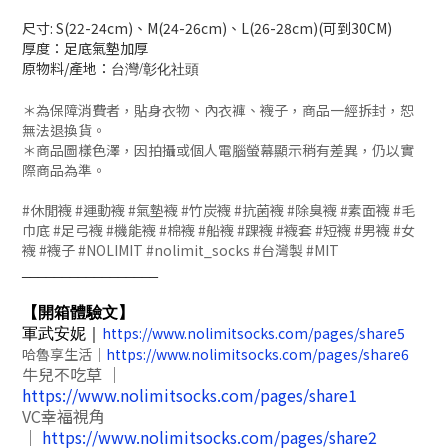
尺寸: S(22-24cm)、M(24-26cm)、L(26-28cm)(可到30CM)
厚度：
足底氣墊加厚
原物料/產地：
台灣/彰化社頭
＊為保障消費者，貼身衣物、內衣褲、襪子，商品一經拆封，恕
無法退換貨。
＊商品圖樣色澤，因拍攝或個人電腦螢幕顯示稍有差異，仍以實
際商品為準。
#休閒襪 #運動襪 #氣墊襪 #竹炭襪 #抗菌襪 #除臭襪 #素面襪 #毛
巾底 #足弓襪 #機能襪 #棉襪 #船襪 #踝襪 #襪套 #短襪 #男襪 #女
襪 #襪子 #NOLIMIT #nolimit_socks #台灣製 #MIT
_________________
【開箱體驗文】
https://www.nolimitsocks.com/pages/share5
軍武安妮｜
哈魯享生活｜
https://www.nolimitsocks.com/pages/share6
牛兒不吃草 ｜
https://www.nolimitsocks.com/pages/share1
VC幸福視角
｜
https://www.nolimitsocks.com/pages/share2