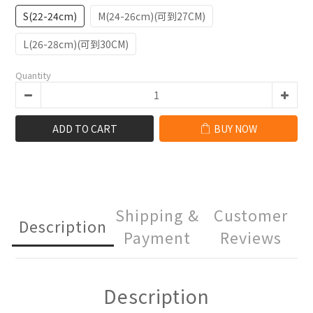
S(22-24cm)
M(24-26cm)(可到27CM)
L(26-28cm)(可到30CM)
Quantity
ADD TO CART
BUY NOW
Shipping &
Customer
Description
Payment
Reviews
Description