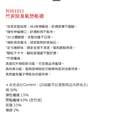
NS01011
竹炭除臭
氣墊船襪
*足底氣墊加厚：採3條棉織造，舒適厚實不磨腳。
*
彈性伸縮襪口：舒適耐用不鬆垮。
*
3D立體腳跟：完整包覆不位移。
*
網狀透氣織法：透氣散熱舒爽無比。
*
足弓橡膠絲：穩定支撐不滑落，幫助運動表現。
*
腳趾不卡卡：腳趾接縫處平整舒適。
*
竹碳纖維：
具遠紅外線放射功能，可促進血液循環。
具除臭功能，能夠發揮吸收分解異味達到消臭效果。
具微量負離子釋放及抑菌效果。
🔹
成分Content：(詳細數字以實際商品吊牌為主)
灰色
棉 30%
彈性纖維 1.5%
聚酯纖維 63% (含竹炭)
尼龍 3.5%
橡膠 2%