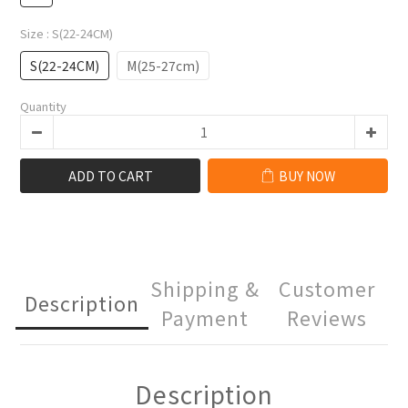
Size
: S(22-24CM)
S(22-24CM)
M(25-27cm)
Quantity
ADD TO CART
BUY NOW
Shipping &
Customer
Description
Payment
Reviews
Description