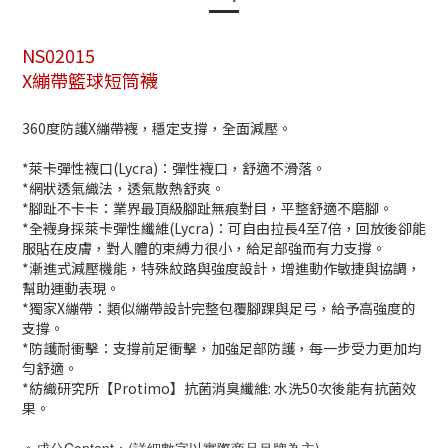
NS02015
X繃帶籃球短筒襪
360度防護X繃帶襪，穩定支撐，全面減壓。
*萊卡彈性襪口(Lycra)：彈性襪口，舒適不滑落。
*網狀透氣織法，透氣散熱舒爽。
*腳趾不卡卡：業界最頂級腳趾無痕對目，平整舒適不磨腳。
*全襪身採萊卡彈性纖維(Lycra)：可自由拉長4至7倍，回放後卻能
服貼在皮膚，對人體的束縛力很小，給足部強而有力支撐。
*漸進式減壓機能，特殊紋路與強度設計，增進動作敏捷與協調，
幫助運動表現。
*獨家X繃帶：類似繃帶設計完整包覆腳踝與足弓，給予高強度的
支撐。
*防護耐衝擊：支撐前足衝擊，加強足部防護，每一步受力更加均
勻舒適。
*紡織研究所【Protimo】抗菌消臭纖維: 水洗50次後能有抗菌效
果。