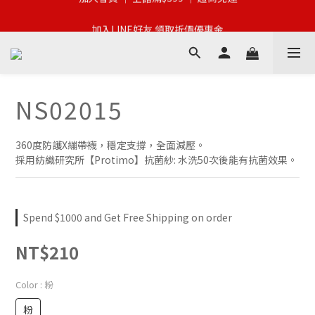
加入會員 │ 全館滿$399 │ 超商免運
加入LINE好友 領取折價優惠金
加入會員 │ 現折$100 │ 會員限定
加入會員 │ 全館滿$399 │ 超商免運
NS02015
360度防護X繃帶襪，穩定支撐，全面減壓。
採用紡織研究所【Protimo】抗菌紗: 水洗50次後能有抗菌效果。
Spend $1000 and Get Free Shipping on order
NT$210
Color
: 粉
粉