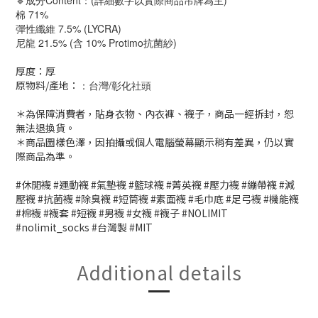
🔹成分Content：(詳細數字以實際商品吊牌為主)
棉 71%
彈性纖維 7.5% (LYCRA)
尼龍 21.5% (含 10% Protimo抗菌紗)
厚度：厚
原物料/產地：
：台灣/彰化社頭
＊為保障消費者，貼身衣物、內衣褲、襪子，商品一經拆封，恕
無法退換貨。
＊商品圖樣色澤，因拍攝或個人電腦螢幕顯示稍有差異，仍以實
際商品為準。
#休閒襪 #運動襪 #氣墊襪 #籃球襪 #菁英襪 #壓力襪 #繃帶襪 #減
壓襪 #抗菌襪 #除臭襪 #短筒襪 #素面襪 #毛巾底 #足弓襪 #機能襪
#棉襪 #襪套 #短襪 #男襪 #女襪 #襪子 #NOLIMIT
#nolimit_socks #台灣製 #MIT
Additional details