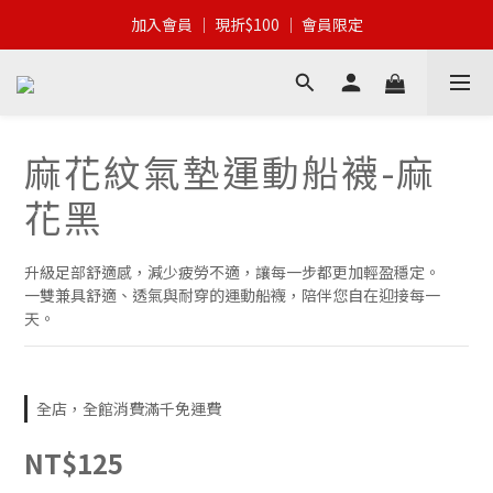
加入會員 │ 全館滿$399 │ 超商免運
加入會員 │ 現折$100 │ 會員限定
加入會員 │ 全館滿$399 │ 超商免運
麻花紋氣墊運動船襪-麻
花黑
升級足部舒適感，減少疲勞不適，讓每一步都更加輕盈穩定。
一雙兼具舒適、透氣與耐穿的運動船襪，陪伴您自在迎接每一
天。
全店，全館消費滿千免運費
NT$125