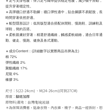
🔹足弓支撐包覆：彈力足弓織帶提供穩定包覆，減少襪子滑動，
提升穿著穩定性。
🔹高彈襪口舒適不勒腳：襪口彈性適中，貼合腳踝不易鬆脫，長
時間穿著依然舒適。
🔹船型隱形設計：低筒版型適合搭配休閒鞋、慢跑鞋、訓練鞋及
球鞋，簡約百搭。
🔹柔軟親膚好穿著：精選舒適纖維，觸感柔軟細緻，適合日常通
勤、健走、慢跑、健身及各式運動。
🔹成分Content：(詳細數字以實際商品吊牌為主)
棉 72%
彈性纖維 2%
聚酯纖維 17%
尼龍 6%
橡膠 3%
尺寸：S(22-24cm) 、M(24-26cm)(可到27CM)
厚度：
腳底加厚
原物料/產地：
台灣/彰化社頭
＊為保障消費者，貼身衣物、內衣褲、襪子，商品一經拆封，恕