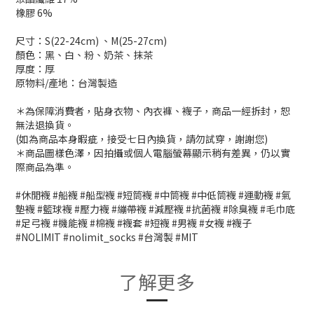
橡膠 6%
尺寸：S(22-24cm) 、M(25-27cm)
顏色：黑、白、粉、奶茶、抹茶
厚度：厚
原物料/產地：台灣製造
＊為保障消費者，貼身衣物、內衣褲、襪子，商品一經拆封，恕
無法退換貨。
(如為商品本身暇疵，接受七日內換貨，請勿試穿，謝謝您)
＊商品圖樣色澤，因拍攝或個人電腦螢幕顯示稍有差異，仍以實
際商品為準。
#休閒襪 #船襪 #船型襪 #短筒襪 #中筒襪 #中低筒襪 #運動襪 #氣
墊襪 #籃球襪 #壓力襪 #繃帶襪 #減壓襪 #抗菌襪 #除臭襪 #毛巾底
#足弓襪 #機能襪 #棉襪 #襪套 #短襪 #男襪 #女襪 #襪子
#NOLIMIT #nolimit_socks #台灣製 #MIT
了解更多