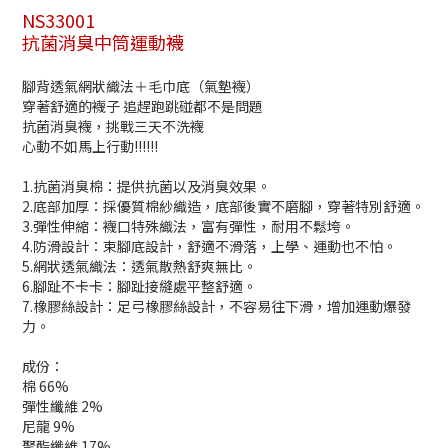
NS33001
抗菌消臭中筒運動襪
腳背透氣網狀織法＋毛巾底（氣墊襪）
穿著舒適的襪子 追趕跑跳碰都不是問題
抗菌消臭襪，挑戰三天不洗襪
心動不如馬上行動!!!!!!
1.抗菌消臭棉：提供抗菌以及消臭效果。
2.底部加厚：採優質棉紗織造，底部後實不磨腳，穿著特別舒適。
3.彈性伸縮：襪口特殊織法，富有彈性，耐用不鬆垮。
4.防滑設計：束腳底設計，舒適不滑落，上學、運動也不怕。
5.網狀透氣織法：透氣散熱舒爽無比。
6.腳趾不卡卡：腳趾接縫處平整舒適。
7.橡膠絲設計：足弓橡膠絲設計，不容易往下滑，增加運動爆發
力。
成份：
棉 66%
彈性纖維 2%
尼龍 9%
聚酯纖維 17%