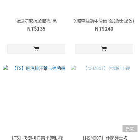
吸濕涼感抗菌船襪-黑
X繃帶運動中筒襪-藍(勇士配色)
NT$135
NT$240
售完
【TS】吸濕排汗萊卡運動襪
【NSM007】休閒紳士襪