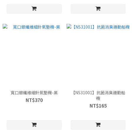
寬口銀纖維細針氣墊襪-黑
【NS31001】抗菌消臭運動船
襪
NT$370
NT$165