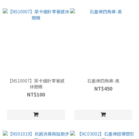
【NS10007】萊卡細針零著感
石墨烯四角褲-黑
休閒襪
NT$450
NT$100